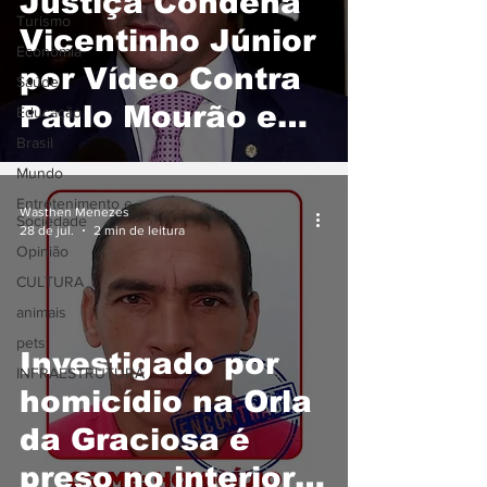
Justiça Condena
Turismo
Vicentinho Júnior
Economia
por Vídeo Contra
Saúde
Paulo Mourão e
Educação
Brasil
Fixa Indenização
Mundo
de R$ 50 MIL Por
Entretenimento e
Wasthen Menezes
Sociedade
Danos Morais
28 de jul.
2 min de leitura
Opinião
CULTURA
animais
pets
Investigado por
INFRAESTRUTURA
homicídio na Orla
da Graciosa é
preso no interior