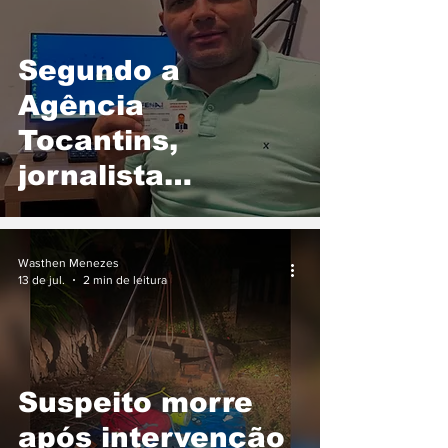
Segundo a
Agência
Tocantins,
jornalista
condenado a mais
de 9 anos por
Wasthen Menezes
estupro de
13 de jul.
2 min de leitura
vulnerável não faz
mais parte da
empresa
Suspeito morre
após intervenção