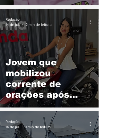
câncer e comove
Araguaína
Redação
14 de jul.
2 min de leitura
Jovem que
mobilizou
corrente de
orações após
grave acidente
recebe alta e
Redação
emociona ao falar
14 de jul.
1 min de leitura
sobre