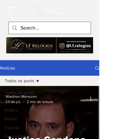
Notícias
Todos os posts
Todos os posts
Wasthen Menezes
Notícias
29 de jul.
2 min de leitura
Política
Polícia
Esporte
Curiosidades