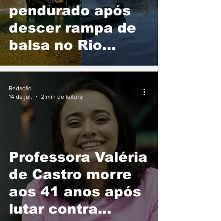
pendurado após
descer rampa de
balsa no Rio
Tocantins entre
Pedro Afonso e
Redação
Tupirama
14 de jul.
2 min de leitura
Professora Valéria
de Castro morre
aos 41 anos após
lutar contra