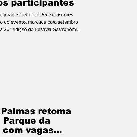
os participantes
e jurados define os 55 expositores
ão do evento, marcada para setembro
da 20ª edição do Festival Gastronômico
eta final. A etapa de degustação dos
a quarta-feira (5), no Centro de
s, em Palmas, onde uma comissão de
ceitas que disputarão uma das 55 vagas
o
e Palmas retoma
o Parque da
a com vagas