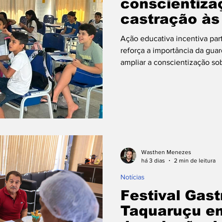
conscientiza
castração às
municipais d
Ação educativa incentiva par
reforça a importância da gua
ampliar a conscientização so
e gatos e incentivar a adesão
Municipal de Proteção e Bem-
quarta-feira (5), uma ação ed
região sul de Palmas. A equip
Francisca Brandão (Arse 121) 
Wasthen Menezes
há 3 dias
2 min de leitura
Notícias
Festival Gas
Taquaruçu ent