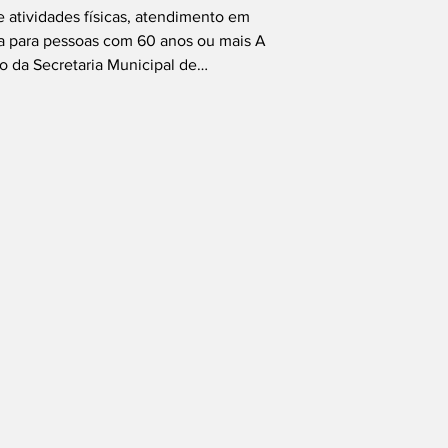
 novos
 atividades físicas, atendimento em
s
a para pessoas com 60 anos ou mais A
o da Secretaria Municipal de
s), retomou nesta segunda-feira (3) as
al da Pessoa Idosa Francisco Xavier de
ecesso durante o mês de julho. O
da programação voltada à promoção da
alidade