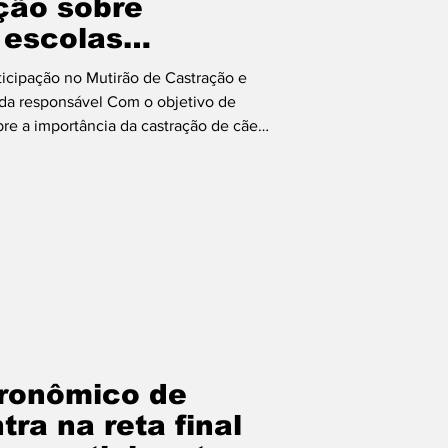
ção sobre
 escolas
e Palmas
ticipação no Mutirão de Castração e
rda responsável Com o objetivo de
bre a importância da castração de cães
 ao Mutirão de Castração, a Secretaria
Estar Animal (Sebem) realizou, nesta
ucativa em escolas municipais da
e visitou as Escolas Municipais
e
tronômico de
ra na reta final