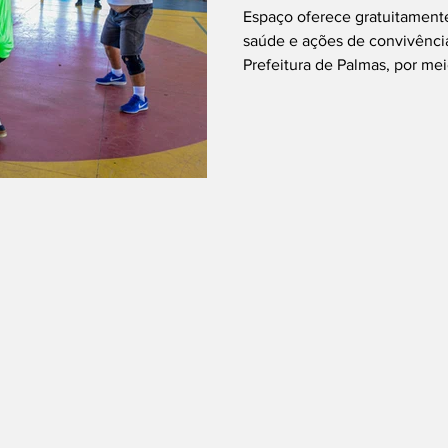
abertas para
Espaço oferece gratuitamente
participante
saúde e ações de convivênci
Prefeitura de Palmas, por mei
Desenvolvimento Social (Sede
atividades do Parque Municip
Oliveira após o período de r
retorno marca a reabertura 
saúde, do bem-estar e da qu