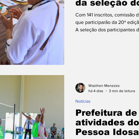
da seleção d
Com 141 inscritos, comissão d
que participarão da 20ª ediç
A seleção dos participantes 
de Taquaruçu (FGT) está na r
pratos inscritos segue até est
Convenções Arnaud Rodrigue
jurados técnicos avalia as re
no concurso gastronômico pr
Wasthen Menezes
há 4 dias
3 min de leitura
Notícias
Prefeitura d
atividades d
Pessoa Idos