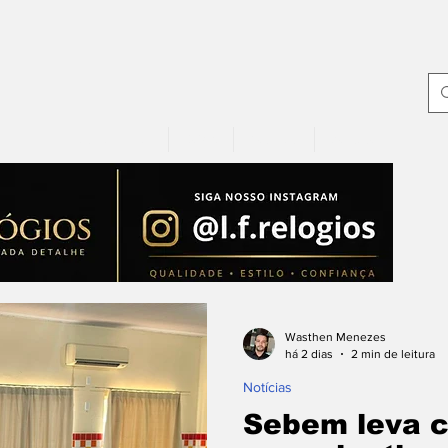
Página Inicial
Sobre
Notícias
Contato
Wasthen Menezes
há 2 dias
2 min de leitura
Notícias
Sebem leva 