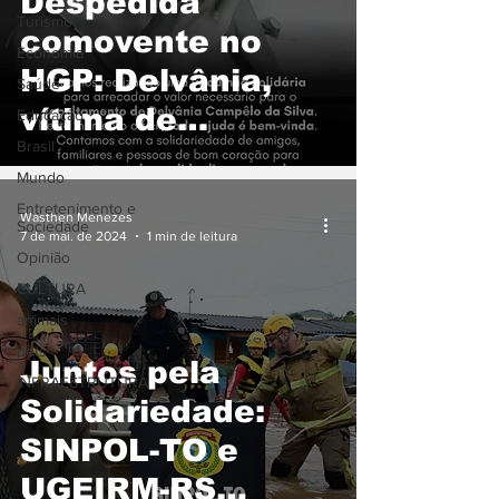
Despedida
Turismo
comovente no
Economia
HGP: Delvânia,
Saúde
vítima de
Educação
Brasil
feminicídio, tem
Mundo
órgãos doados e
Entretenimento e
Wasthen Menezes
Sociedade
família pede ajuda
7 de mai. de 2024
1 min de leitura
Opinião
para custear
CULTURA
velório
animais
pets
Juntos pela
INFRAESTRUTURA
Solidariedade:
SINPOL-TO e
UGEIRM-RS