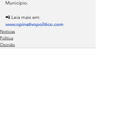
Município.
📲 Leia mais em: 
www.opinativopolitico.com
Notícias
Política
Opinião
Ver tudo
Posts recentes