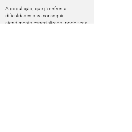
A população, que já enfrenta 
dificuldades para conseguir 
atendimento especializado, pode ser a 
principal prejudicada. 
Notícias
Política
Opinião
Ver tudo
Posts recentes