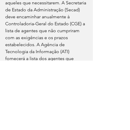
aqueles que necessitarem. A Secretaria 
de Estado da Administração (Secad) 
deve encaminhar anualmente à 
Controladoria-Geral do Estado (CGE) a 
lista de agentes que não cumpriram 
com as exigências e os prazos 
estabelecidos. A Agência de 
Tecnologia da Informação (ATI) 
fornecerá a lista dos agentes que 
cumpriram com as exigências até o dia 
5 de julho de cada ano.
Sigilo e Penalidades
As informações prestadas devem ser 
mantidas sob sigilo e a quebra desse 
sigilo pode acarretar em 
responsabilização nas esferas penal, 
civil e administrativa. A CGE notificará 