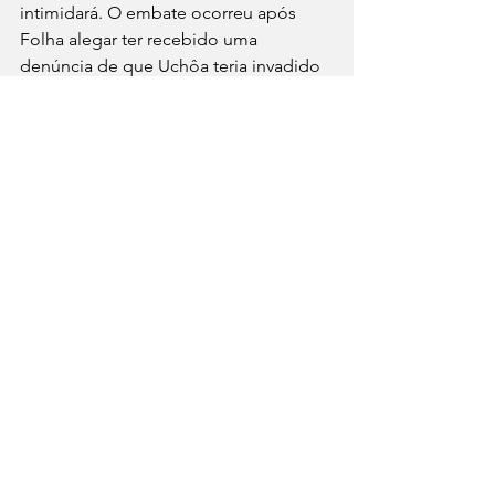
intimidará. O embate ocorreu após 
Folha alegar ter recebido uma 
denúncia de que Uchôa teria invadido 
a UPA Norte de forma 
desproporcional, incluindo um 
consultório médico, o que foi negado 
pelo vereador.
Notícias
Polícia
Ver tudo
Posts recentes