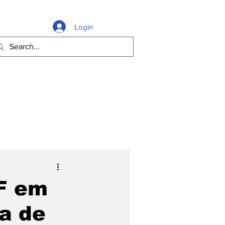
Login
PF em
ta de