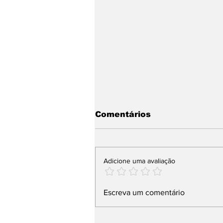
Comentários
Adicione uma avaliação
Justiça do Tocantins
Escreva um comentário
reforça medidas
protetivas após morte
de filho de casal em