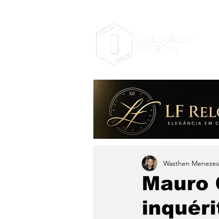
Wasthen Menezes
Mauro 
inquéri