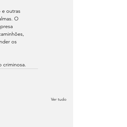
 e outras 
almas. O 
mpresa 
caminhões, 
nder os 
o criminosa.
Ver tudo