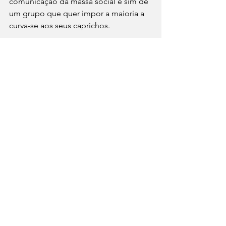
comunicação da massa social e sim de 
um grupo que quer impor a maioria a 
curva-se aos seus caprichos.
lula
Open Graph
Twitter Cards
cinthia ribeiro
linguagem neutra em palmas
direita tocantins
Notícias
Política
Polícia
Ver tudo
Posts recentes