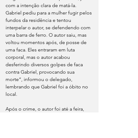
com a intenção clara de matá-la. 
Gabriel pediu para a mulher fugir pelos 
fundos da residência e tentou 
interpelar o autor, se defendendo com 
uma barra de ferro. O autor saiu, mas 
voltou momentos após, de posse de 
uma faca. Eles entraram em luta 
corporal, mas o autor acabou 
desferindo diversos golpes de faca 
contra Gabriel, provocando sua 
morte”, informou o delegado, 
lembrando que Gabriel foi a óbito no 
local.
Após o crime, o autor foi até a feira, 
onde estava o carro da ex-
companheira, quebrou o vidro traseiro 
do veículo e furou os pneus, fugindo 