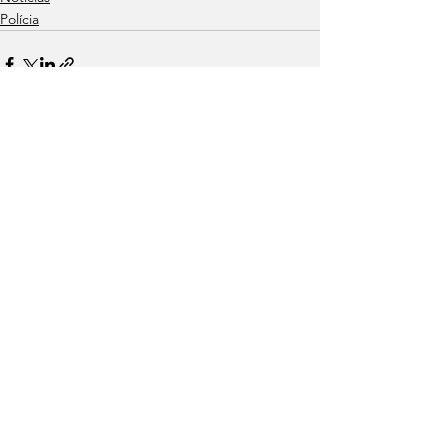
Polícia
Ver tudo
Posts recentes