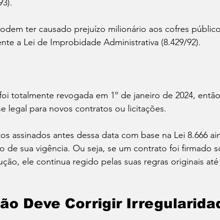
93).
podem ter causado prejuízo milionário aos cofres públic
ente a Lei de Improbidade Administrativa (8.429/92).
 foi totalmente revogada em 1º de janeiro de 2024, entã
 legal para novos contratos ou licitações.
tos assinados antes dessa data com base na Lei 8.666 a
o de sua vigência. Ou seja, se um contrato foi firmado so
ção, ele continua regido pelas suas regras originais até
ão Deve Corrigir Irregularida