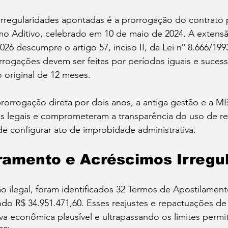
irregularidades apontadas é a prorrogação do contrato 
mo Aditivo, celebrado em 10 de maio de 2024. A extensã
026 descumpre o artigo 57, inciso II, da Lei nº 8.666/199
rogações devem ser feitas por períodos iguais e sucess
 original de 12 meses.
rorrogação direta por dois anos, a antiga gestão e a M
s legais e comprometeram a transparência do uso de re
e configurar ato de improbidade administrativa.
ramento e Acréscimos Irregu
 ilegal, foram identificados 32 Termos de Apostilamento
zando R$ 34.951.471,60. Esses reajustes e repactuações d
tiva econômica plausível e ultrapassando os limites permi