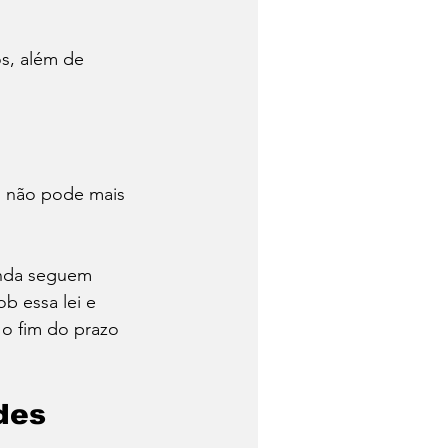
os, além de 
o não pode mais 
inda seguem 
b essa lei e 
 o fim do prazo 
des