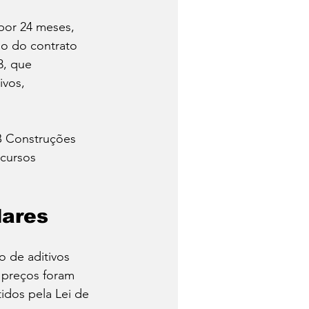
por 24 meses, 
o do contrato 
3, que 
ivos, 
B Construções 
cursos 
lares
 de aditivos 
e preços foram 
tidos pela Lei de 