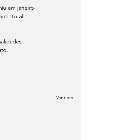
iu em janeiro 
ntir total 
alidades 
ato.
Ver tudo