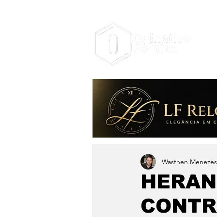
Wasthen Menezes
HERANÇ
CONTR