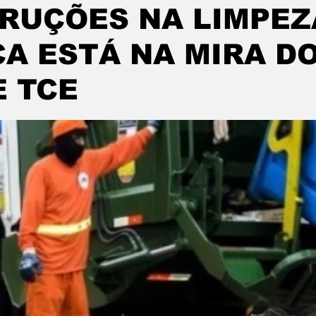
RUÇÕES NA LIMPEZ
CA ESTÁ NA MIRA D
E TCE
de 5 estrelas.