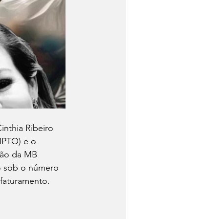
inthia Ribeiro 
MPTO) e o 
ção da MB 
do sob o número 
rfaturamento.