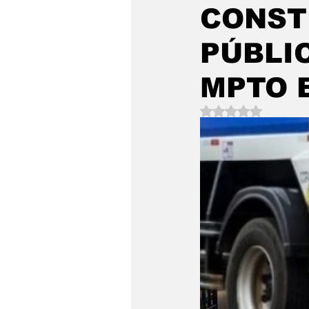
CONST
PÚBLI
MPTO 
Avaliado com NaN 