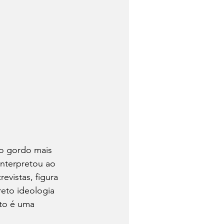
 o gordo mais 
nterpretou ao 
evistas, figura 
reto ideologia 
to é uma 