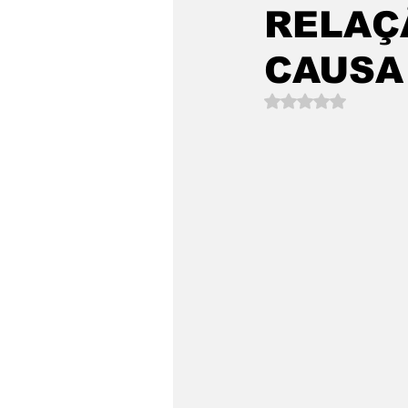
RELAÇ
CAUSA
Avaliado com NaN 