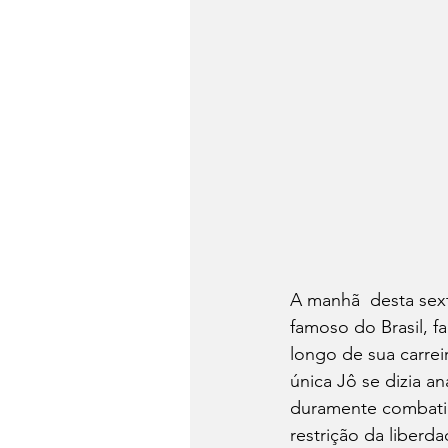
A manhã  desta sext
famoso do Brasil, f
longo de sua carrei
única Jô se dizia a
duramente combatida
restrição da liberda