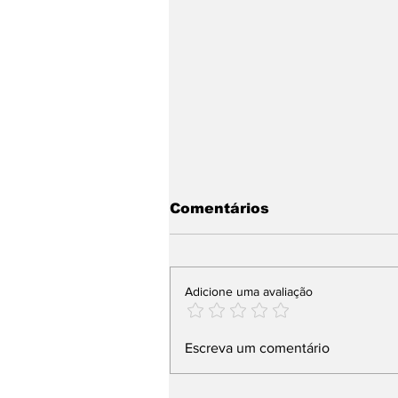
Comentários
Adicione uma avaliação
Justiça do Tocantins
Escreva um comentário
reforça medidas
protetivas após morte
de filho de casal em