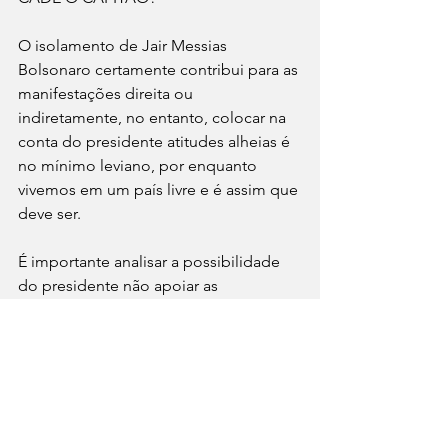
O isolamento de Jair Messias 
Bolsonaro certamente contribui para as 
manifestações direita ou 
indiretamente, no entanto, colocar na 
conta do presidente atitudes alheias é 
no mínimo leviano, por enquanto 
vivemos em um país livre e é assim que 
deve ser.
É importante analisar a possibilidade 
do presidente não apoiar as 
manifestações. Nesta situação 
hipotética, os manifestantes terão que 
posicionar se estão lutando por um 
nome (Jair Messias Bolsonaro) ou por 
uma causa (intervir na volta do PT e sua 
turma ao poder). Caso seja por um 